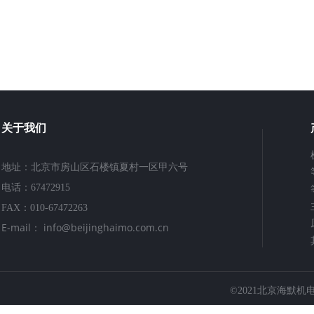
2017 年最后一个季度初，我们启动了一个开发项目，将位置反馈集成到 MM3A-E
目标是保持显微操作器的外形尺寸以及出色的性能规格。将编码器添加到 MM3A-E
预配置的位置，例如停车、恢复和待机位置 - 这在执行重复性任务（例如 TEM 样
用。MM3E（E 用于编码器！）现已准备发布 - 请随时联系我们或您当地的代表了
关于我们
地址：北京市房山区石楼镇夏村一区甲六号
电话：67472915
FAX：010-67472263
E-mail： info@beijinghaimo.com.cn
©2021
北京海默机