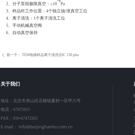
-
4
2、分子泵组极限真空：≥10
Pa
3、样品杆工作位置：4个独立抽/泄真空工位
4、离子清洗：1个离子清洗工位
5、手动机械真空阀
6、自动真空保持
前一个：
TEM电镜样品离子清洗仪IC 150 plus
ꄴ
关于我们
地址：北京市房山区石楼镇夏村一区甲六号
电话：67472915
FAX：010-67472263
E-mail： info@beijinghaimo.com.cn